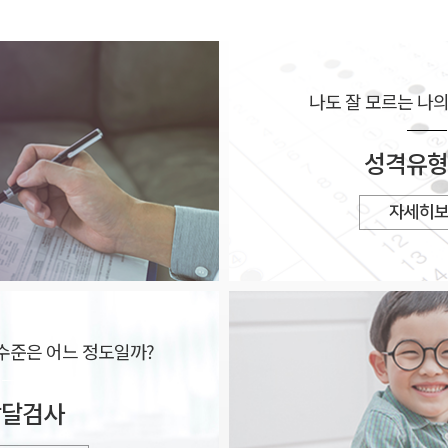
중독
장애
레스
나도 잘 모르는
나의
성격유형
자세히
달수준은
어느 정도일까?
발달검사