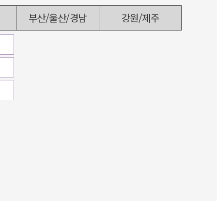
부산/울산/경남
강원/제주