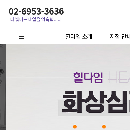
02-6953-3636
더 빛나는 내일을 약속합니다.
힐다임 소개
지점 안
메뉴 열기
힐다임 소개
지점 안내
심리
힐다임의 생각
서울
아동
상담절차안내
강남센터
우울
마포센터
AD
학교
인천/경기
시험
새학
김포센터
따돌
대전/충청