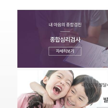
게임
반항
스트
내 마음의
종합검진
종합심리검사
자세히보기
내 아이의 발