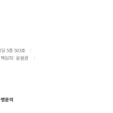
딩 5층 503호
 책임자
윤원권
가맹문의