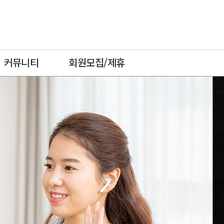
로그인
회원가입
커뮤니티
회원모집/제휴
커뮤니티
회원모집/제휴
방문체험후기
힐다임 회원모집
공지사항
제휴제안
온라인상담
블로그
인스타그램