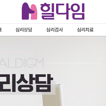
내
심리상담
심리검사
심리치료
상담
심리검사
심리치료
/청소년상담
종합심리검사
놀이치료
종합정서검사
언어치료
증
HD
성격유형검사
미술치료
부적응
발달검사
인지치료
불안증
학습검사
가족치료
기증후군
림
영재성검사