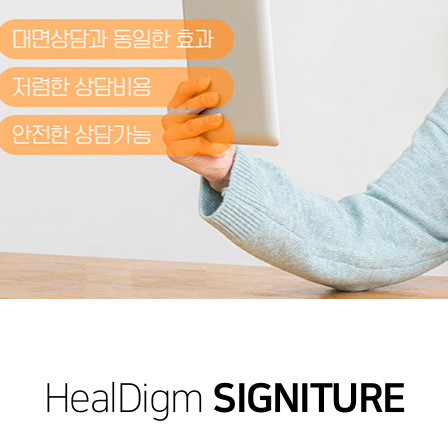
트폰중독
언어종합검사
/지적장애
부모자녀놀이평가
상담
우울증
레스
장애
관계
우마
 중독상담
갈등
담(EAP)
상담(화상, 전화)
진단
SIGNITURE
HealDigm
증
장애
HD