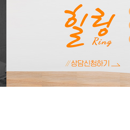
스마
발달
서천센터
성인
광주/전라
성인
남악센터
스트
목포센터
공황
광주동구센터
대인
대구/경북
트라
각종
대구서구센터
부부
대구중구센터
대구발달센터
기업상
비대면
자가
우울
불안
AD